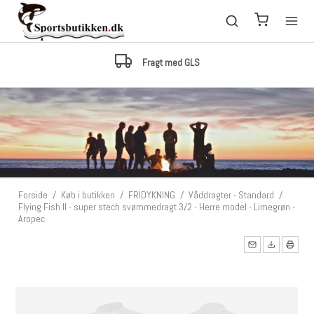
Fragt med GLS
Forside
/
Køb i butikken
/
FRIDYKNING
/
Våddragter - Standard
/
Flying Fish II - super stech svømmedragt 3/2 - Herre model - Limegrøn -
Aropec