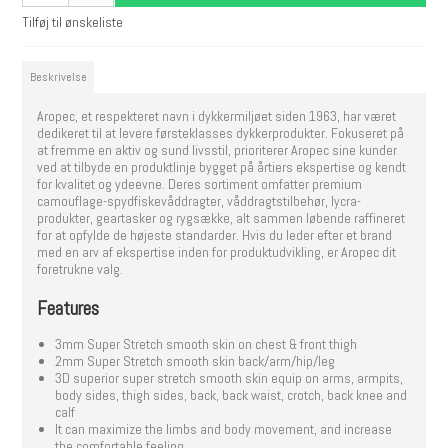
Tilføj til ønskeliste
Beskrivelse
Aropec, et respekteret navn i dykkermiljøet siden 1963, har været
dedikeret til at levere førsteklasses dykkerprodukter. Fokuseret på
at fremme en aktiv og sund livsstil, prioriterer Aropec sine kunder
ved at tilbyde en produktlinje bygget på årtiers ekspertise og kendt
for kvalitet og ydeevne. Deres sortiment omfatter premium
camouflage-spydfiskevåddragter, våddragtstilbehør, lycra-
produkter, geartasker og rygsække, alt sammen løbende raffineret
for at opfylde de højeste standarder. Hvis du leder efter et brand
med en arv af ekspertise inden for produktudvikling, er Aropec dit
foretrukne valg.
Features
3mm Super Stretch smooth skin on chest & front thigh
2mm Super Stretch smooth skin back/arm/hip/leg
3D superior super stretch smooth skin equip on arms, armpits,
body sides, thigh sides, back, back waist, crotch, back knee and
calf
It can maximize the limbs and body movement, and increase
the comfortable feeling