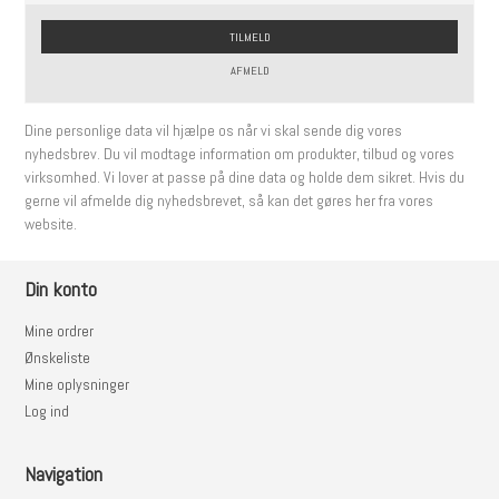
TILMELD
AFMELD
Dine personlige data vil hjælpe os når vi skal sende dig vores
nyhedsbrev. Du vil modtage information om produkter, tilbud og vores
virksomhed. Vi lover at passe på dine data og holde dem sikret. Hvis du
gerne vil afmelde dig nyhedsbrevet, så kan det gøres her fra vores
website.
Din konto
Mine ordrer
Ønskeliste
Mine oplysninger
Log ind
Navigation