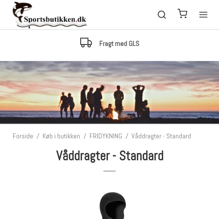
Lagerstyring
Kan det bestilles, er det på lager med 99.5% sikkerhed
Forside
/
Køb i butikken
/
FRIDYKNING
/
Våddragter - Standard
Våddragter - Standard