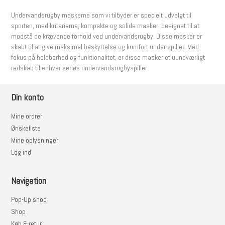
Undervandsrugby maskerne som vi tilbyder er specielt udvalgt til
sporten, med kriterierne, kompakte og solide masker, designet til at
modstå de krævende forhold ved undervandsrugby. Disse masker er
skabt til at give maksimal beskyttelse og komfort under spillet. Med
fokus på holdbarhed og funktionalitet, er disse masker et uundværligt
redskab til enhver seriøs undervandsrugbyspiller.
Din konto
Mine ordrer
Ønskeliste
Mine oplysninger
Log ind
Navigation
Pop-Up shop
Shop
Køb & retur