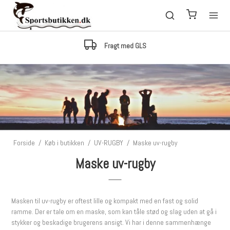
Lagerstyring
Kan det bestilles, er det på lager med 99.5% sikkerhed
Forside
/
Køb i butikken
/
UV-RUGBY
/
Maske uv-rugby
Maske uv-rugby
Masken til uv-rugby er oftest lille og kompakt med en fast og solid
ramme. Der er tale om en maske, som kan tåle stød og slag uden at gå i
stykker og beskadige brugerens ansigt. Vi har i denne sammenhænge