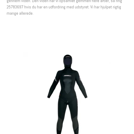
gennem viden. Den viden har vi opsamlet gemmen flere årtier, så ring
25783697 hvis du har en udfordring med udstyret. Vi har hjulpet rigtig
mange allerede.