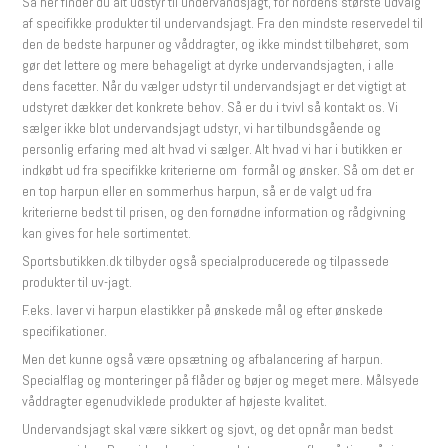
Så her finder du alt udstyr til undervandsjagt, for nordens største udvalg
af specifikke produkter til undervandsjagt. Fra den mindste reservedel til
den de bedste harpuner og våddragter, og ikke mindst tilbehøret, som
gør det lettere og mere behageligt at dyrke undervandsjagten, i alle
dens facetter. Når du vælger udstyr til undervandsjagt er det vigtigt at
udstyret dækker det konkrete behov. Så er du i tvivl så kontakt os. Vi
sælger ikke blot undervandsjagt udstyr, vi har tilbundsgående og
personlig erfaring med alt hvad vi sælger. Alt hvad vi har i butikken er
indkøbt ud fra specifikke kriterierne om formål og ønsker. Så om det er
en top harpun eller en sommerhus harpun, så er de valgt ud fra
kriterierne bedst til prisen, og den fornødne information og rådgivning
kan gives for hele sortimentet.
Sportsbutikken.dk tilbyder også specialproducerede og tilpassede
produkter til uv-jagt.
F.eks. laver vi harpun elastikker på ønskede mål og efter ønskede
specifikationer.
Men det kunne også være opsætning og afbalancering af harpun.
Specialflag og monteringer på flåder og bøjer og meget mere. Målsyede
våddragter egenudviklede produkter af højeste kvalitet.
Undervandsjagt skal være sikkert og sjovt, og det opnår man bedst