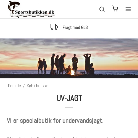
Lagerstyring
Kan det bestilles, er det på lager med 99.5% sikk
Forside
/
Køb i butikken
UV-JAGT
Vi er specialbutik for undervandsjagt.